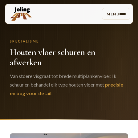
MENU
SPECIALISME
Houten vloer schuren en
afwerken
Van stoere visgraat tot brede multiplankenvloer. Ik
schuur en behandel elk type houten vloer met
precisie
en oog voor detail
.